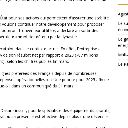
Agust
tat pour ses actions qui permettent d’assurer une stabilité
Le su
s voulons continuer notre développement pour proposer
écon
ourront trouver leur utilité », a déclaré au sortir des
rateur immobilier détenu par la dynastie.
Le ga
énerg
thlon dans le contexte actuel. En effet, l’entreprise a
Mali-
 de son résultat net par rapport à 2023 (787 millions
), selon les chiffres publiés fin mars.
Le Pa
seignes préférées des Français depuis de nombreuses
penses opérationnelles ». « Une priorité pour 2025 afin de
ique-t-il dans un communiqué du 31 mars.
Dakar s’inscrit, pour le spécialiste des équipements sportifs,
 où sa présence est effective depuis plus d’une décennie.