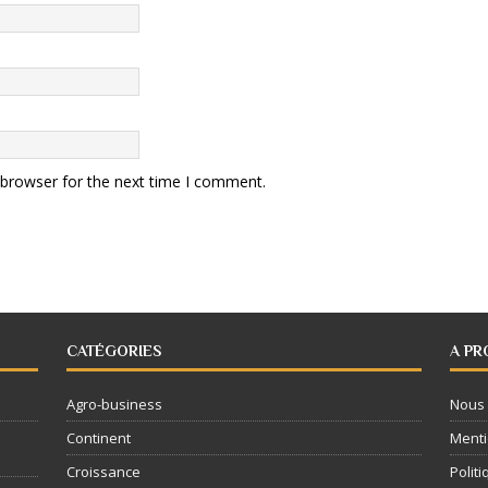
 browser for the next time I comment.
CATÉGORIES
A PR
Agro-business
Nous 
Continent
Menti
Croissance
Politi