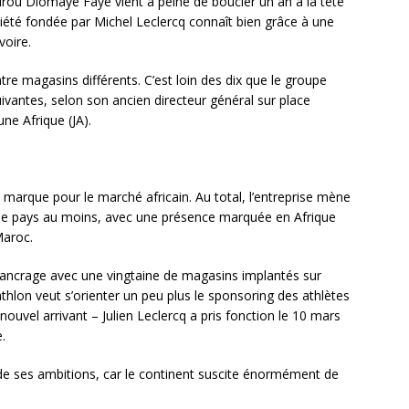
ssirou Diomaye Faye vient à peine de boucler un an à la tête
ciété fondée par Michel Leclercq connaît bien grâce à une
voire.
e magasins différents. C’est loin des dix que le groupe
ivantes, selon son ancien directeur général sur place
une Afrique (JA).
la marque pour le marché africain. Au total, l’entreprise mène
 de pays au moins, avec une présence marquée en Afrique
Maroc.
’ancrage avec une vingtaine de magasins implantés sur
athlon veut s’orienter un peu plus le sponsoring des athlètes
 nouvel arrivant – Julien Leclercq a pris fonction le 10 mars
.
 de ses ambitions, car le continent suscite énormément de