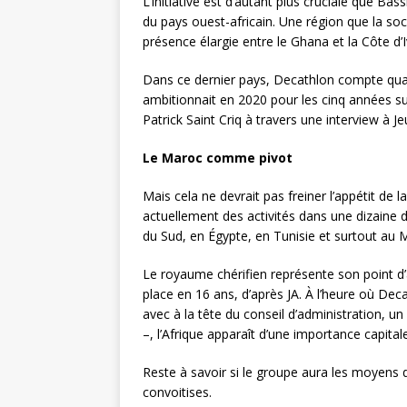
L’initiative est d’autant plus cruciale que Ba
du pays ouest-africain. Une région que la so
présence élargie entre le Ghana et la Côte d’I
Dans ce dernier pays, Decathlon compte quatr
ambitionnait en 2020 pour les cinq années su
Patrick Saint Criq à travers une interview à Je
Le Maroc comme pivot
Mais cela ne devrait pas freiner l’appétit de 
actuellement des activités dans une dizaine
du Sud, en Égypte, en Tunisie et surtout au 
Le royaume chérifien représente son point d
place en 16 ans, d’après JA. À l’heure où Dec
avec à la tête du conseil d’administration, un
–, l’Afrique apparaît d’une importance capitale
Reste à savoir si le groupe aura les moyens
convoitises.