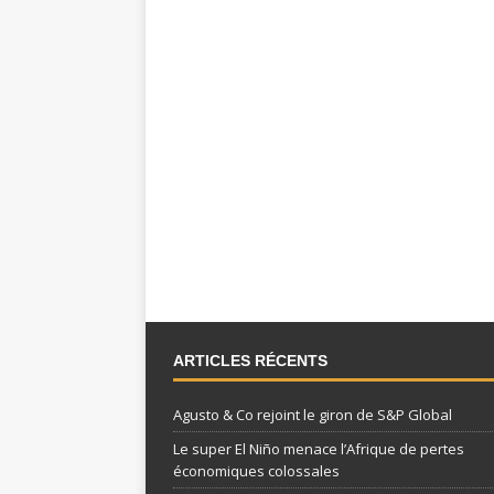
ARTICLES RÉCENTS
Agusto & Co rejoint le giron de S&P Global
Le super El Niño menace l’Afrique de pertes
économiques colossales