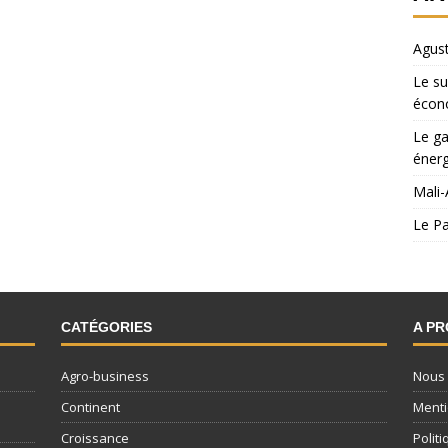
Agust
Le su
écon
Le ga
énerg
Mali-
Le Pa
CATÉGORIES
A P
Agro-business
Nous 
Continent
Menti
Croissance
Politi