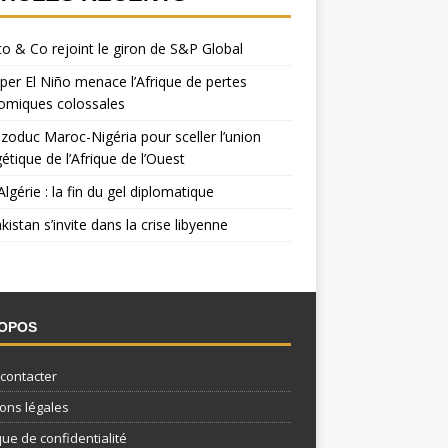
o & Co rejoint le giron de S&P Global
per El Niño menace l’Afrique de pertes
omiques colossales
zoduc Maroc-Nigéria pour sceller l’union
étique de l’Afrique de l’Ouest
Algérie : la fin du gel diplomatique
kistan s’invite dans la crise libyenne
ROPOS
contacter
ons légales
que de confidentialité