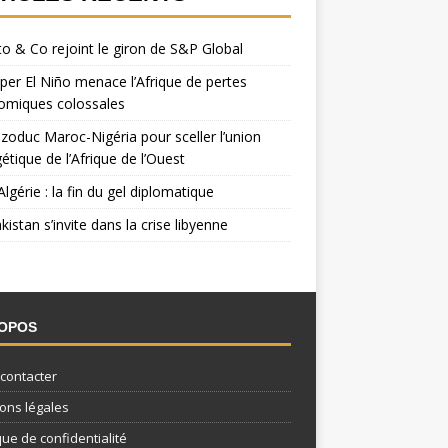
o & Co rejoint le giron de S&P Global
per El Niño menace l’Afrique de pertes
omiques colossales
zoduc Maroc-Nigéria pour sceller l’union
étique de l’Afrique de l’Ouest
Algérie : la fin du gel diplomatique
kistan s’invite dans la crise libyenne
ROPOS
contacter
ons légales
que de confidentialité