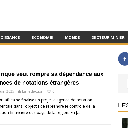
ROISSANCE
ECONOMIE
MONDE
SECTEUR MINIER
frique veut rompre sa dépendance aux
nces de notations étrangères
juin 2025
La rédaction
0
on africaine finalise un projet d’agence de notation
LE
nentale dans l’objectif de reprendre le contrôle de la
ation financière des pays de la région. En
[…]