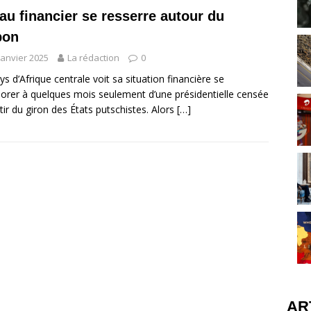
tau financier se resserre autour du
bon
janvier 2025
La rédaction
0
ys d’Afrique centrale voit sa situation financière se
iorer à quelques mois seulement d’une présidentielle censée
rtir du giron des États putschistes. Alors
[…]
AR