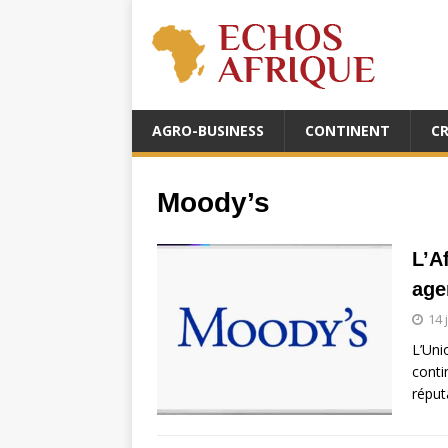
AGRO-BUSINESS
CONTINENT
C
Moody’s
L’A
age
14 
L’Uni
conti
réput