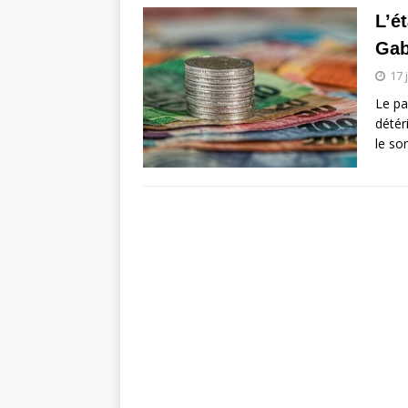
L’é
Ga
17 
Le pa
détér
le so