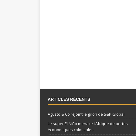
ARTICLES RÉCENTS
Agusto & Co rejoint le giron de S&P Global
Le super El Niño menace l’Afrique de pertes
économiques colossales