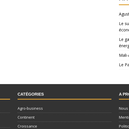
Agust
Le su
écon
Le ga
énerg
Mali-
Le Pa
CATÉGORIES
A P
Agro-business
Nous 
Continent
Menti
Croissance
Politi