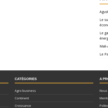
Agust
Le su
écon
Le ga
énerg
Mali-
Le Pa
CATÉGORIES
A P
Agro-business
Nous 
Continent
Menti
Croissance
Politi