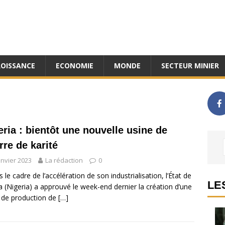
ROISSANCE
ECONOMIE
MONDE
SECTEUR MINIER
eria : bientôt une nouvelle usine de
rre de karité
anvier 2023
La rédaction
0
le cadre de l’accélération de son industrialisation, l’État de
LE
 (Nigeria) a approuvé le week-end dernier la création d’une
 de production de
[…]