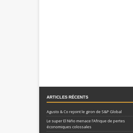
ARTICLES RÉCENTS
Agusto & Co rejoint le giron de S&P Global
Le super El Niño menace l’Afrique de pertes
économiques colossales