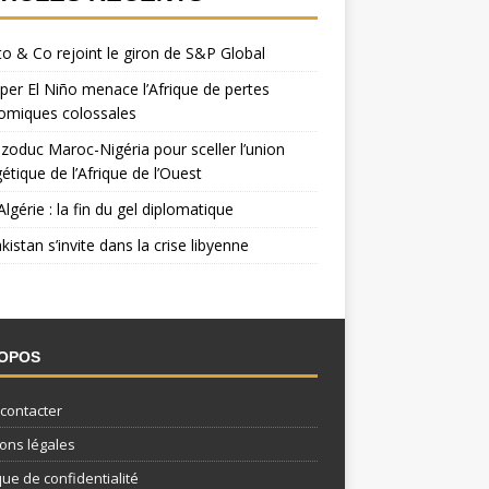
o & Co rejoint le giron de S&P Global
per El Niño menace l’Afrique de pertes
omiques colossales
zoduc Maroc-Nigéria pour sceller l’union
étique de l’Afrique de l’Ouest
Algérie : la fin du gel diplomatique
kistan s’invite dans la crise libyenne
ROPOS
contacter
ons légales
que de confidentialité