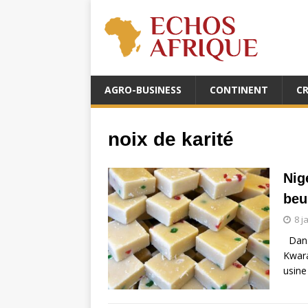
AGRO-BUSINESS
CONTINENT
C
noix de karité
Nig
beu
8 j
Dans 
Kwara
usine