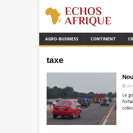
AGRO-BUSINESS
CONTINENT
C
taxe
Nou
20
Le go
forfai
colle