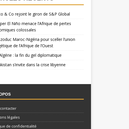
o & Co rejoint le giron de S&P Global
per El Niño menace l’Afrique de pertes
omiques colossales
zoduc Maroc-Nigéria pour sceller l’union
étique de l’Afrique de l’Ouest
Algérie : la fin du gel diplomatique
kistan s’invite dans la crise libyenne
ROPOS
contacter
ons légales
que de confidentialité