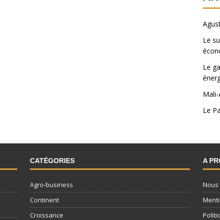
Agust
Le su
écon
Le ga
énerg
Mali-
Le Pa
CATÉGORIES
A P
Agro-business
Nous 
Continent
Menti
Croissance
Politi