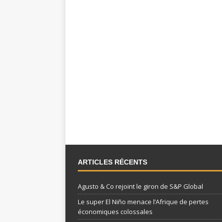
ARTICLES RÉCENTS
Agusto & Co rejoint le giron de S&P Global
Le super El Niño menace l’Afrique de pertes
économiques colossales