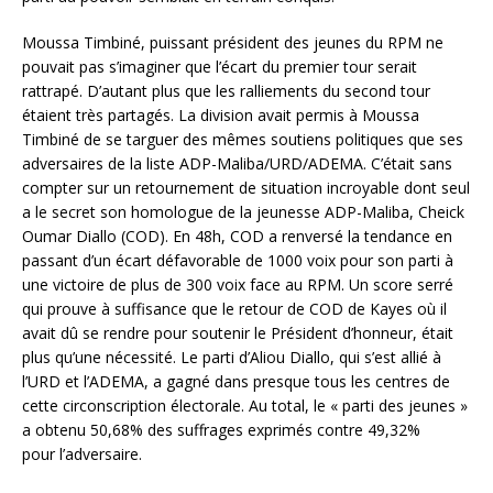
Moussa Timbiné, puissant président des jeunes du RPM ne
pouvait pas s’imaginer que l’écart du premier tour serait
rattrapé. D’autant plus que les ralliements du second tour
étaient très partagés. La division avait permis à Moussa
Timbiné de se targuer des mêmes soutiens politiques que ses
adversaires de la liste ADP-Maliba/URD/ADEMA. C’était sans
compter sur un retournement de situation incroyable dont seul
a le secret son homologue de la jeunesse ADP-Maliba, Cheick
Oumar Diallo (COD). En 48h, COD a renversé la tendance en
passant d’un écart défavorable de 1000 voix pour son parti à
une victoire de plus de 300 voix face au RPM. Un score serré
qui prouve à suffisance que le retour de COD de Kayes où il
avait dû se rendre pour soutenir le Président d’honneur, était
plus qu’une nécessité. Le parti d’Aliou Diallo, qui s’est allié à
l’URD et l’ADEMA, a gagné dans presque tous les centres de
cette circonscription électorale. Au total, le « parti des jeunes »
a obtenu 50,68% des suffrages exprimés contre 49,32%
pour l’adversaire.