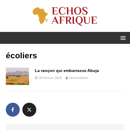
écoliers
La rançon qui embarrasse Abuja
28 février 2026
faird adebie