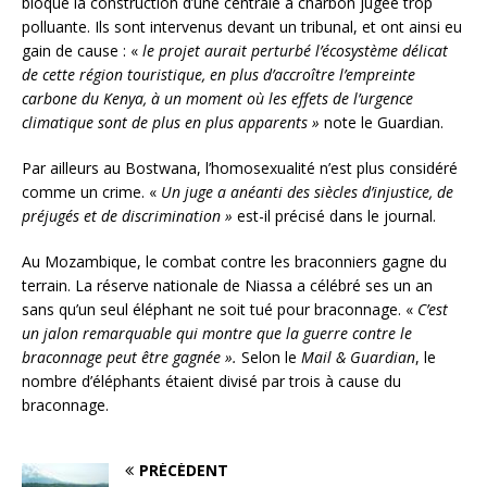
bloqué la construction d’une centrale à charbon jugée trop
polluante. Ils sont intervenus devant un tribunal, et ont ainsi eu
gain de cause : «
le projet aurait perturbé l’écosystème délicat
de cette région touristique, en plus d’accroître l’empreinte
carbone du Kenya, à un moment où les effets de l’urgence
climatique sont de plus en plus apparents »
note le Guardian.
Par ailleurs au Bostwana, l’homosexualité n’est plus considéré
comme un crime. «
Un juge a anéanti des siècles d’injustice, de
préjugés et de discrimination »
est-il précisé dans le journal.
Au Mozambique, le combat contre les braconniers gagne du
terrain. La réserve nationale de Niassa a célébré ses un an
sans qu’un seul éléphant ne soit tué pour braconnage. «
C’est
un jalon remarquable qui montre que la guerre contre le
braconnage peut être gagnée ».
Selon le
Mail & Guardian
, le
nombre d’éléphants étaient divisé par trois à cause du
braconnage.
PRÉCÉDENT