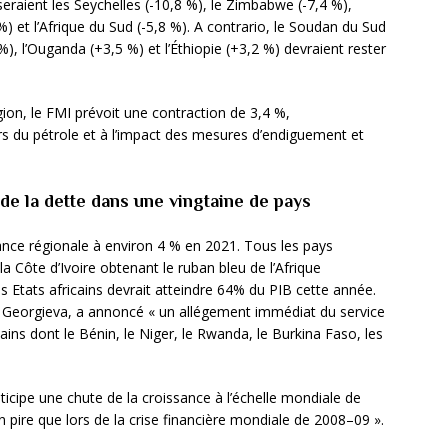
seraient les Seychelles (-10,8 %), le Zimbabwe (-7,4 %),
%) et l’Afrique du Sud (-5,8 %). A contrario, le Soudan du Sud
%), l’Ouganda (+3,5 %) et l’Éthiopie (+3,2 %) devraient rester
ion, le FMI prévoit une contraction de 3,4 %,
rs du pétrole et à l’impact des mesures d’endiguement et
de la dette dans une vingtaine de pays
ance régionale à environ 4 % en 2021. Tous les pays
la Côte d’Ivoire obtenant le ruban bleu de l’Afrique
s Etats africains devrait atteindre 64% du PIB cette année.
ina Georgieva, a annoncé « un allégement immédiat du service
ains dont le Bénin, le Niger, le Rwanda, le Burkina Faso, les
nticipe une chute de la croissance à l’échelle mondiale de
en pire que lors de la crise financière mondiale de 2008–09 ».