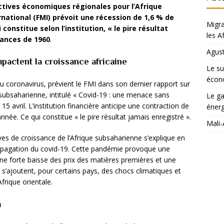
ctives économiques régionales pour l’Afrique
national (FMI) prévoit une récession de 1,6 % de
Migra
constitue selon l’institution, « le pire résultat
les A
dances de 1960
.
Agust
pactent la croissance africaine
Le su
écon
u coronavirus, prévient le FMI dans son dernier rapport sur
subsaharienne, intitulé « Covid-19 : une menace sans
Le ga
5 avril. L’institution financière anticipe une contraction de
énerg
née. Ce qui constitue « le pire résultat jamais enregistré ».
Mali-
ives de croissance de l’Afrique subsaharienne s’explique en
ropagation du covid-19. Cette pandémie provoque une
ne forte baisse des prix des matières premières et une
s s’ajoutent, pour certains pays, des chocs climatiques et
frique orientale.
a