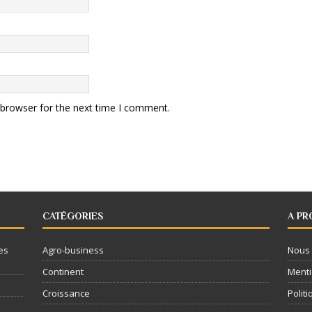
 browser for the next time I comment.
CATÉGORIES
A PR
es
Agro-business
Nous 
Continent
Menti
Croissance
Politi