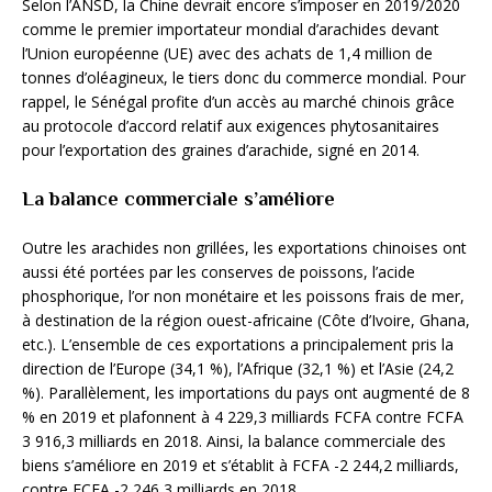
Selon l’ANSD, la Chine devrait encore s’imposer en 2019/2020
comme le premier importateur mondial d’arachides devant
l’Union européenne (UE) avec des achats de 1,4 million de
tonnes d’oléagineux, le tiers donc du commerce mondial. Pour
rappel, le Sénégal profite d’un accès au marché chinois grâce
au protocole d’accord relatif aux exigences phytosanitaires
pour l’exportation des graines d’arachide, signé en 2014.
La balance commerciale s’améliore
Outre les arachides non grillées, les exportations chinoises ont
aussi été portées par les conserves de poissons, l’acide
phosphorique, l’or non monétaire et les poissons frais de mer,
à destination de la région ouest-africaine (Côte d’Ivoire, Ghana,
etc.). L’ensemble de ces exportations a principalement pris la
direction de l’Europe (34,1 %), l’Afrique (32,1 %) et l’Asie (24,2
%). Parallèlement, les importations du pays ont augmenté de 8
% en 2019 et plafonnent à 4 229,3 milliards FCFA contre FCFA
3 916,3 milliards en 2018. Ainsi, la balance commerciale des
biens s’améliore en 2019 et s’établit à FCFA -2 244,2 milliards,
contre FCFA -2 246,3 milliards en 2018.