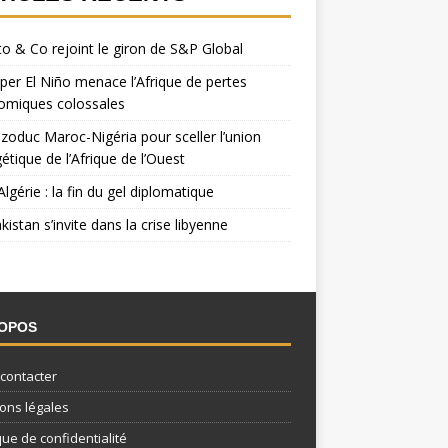
o & Co rejoint le giron de S&P Global
per El Niño menace l’Afrique de pertes
omiques colossales
zoduc Maroc-Nigéria pour sceller l’union
étique de l’Afrique de l’Ouest
Algérie : la fin du gel diplomatique
kistan s’invite dans la crise libyenne
ROPOS
contacter
ons légales
que de confidentialité