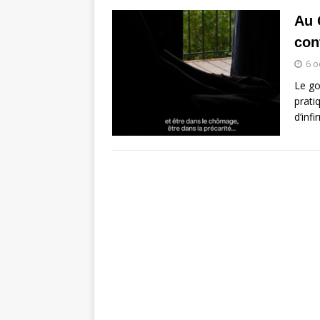
Au 
con
6 o
Le g
prati
d’infi