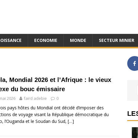
ROISSANCE
ECONOMIE
MONDE
SECTEUR MINIER
la, Mondial 2026 et l’Afrique : le vieux
lexe du bouc émissaire
mai 2026
faird adebie
0
rois pays hôtes du Mondial ont décidé d’imposer des
LE
ictions de voyage visant la République démocratique du
, l’Ouganda et le Soudan du Sud,
[…]