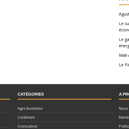
Agust
Le su
écon
Le ga
énerg
Mali-
Le Pa
CATÉGORIES
A P
Agro-business
Nous 
Continent
Menti
Croissance
Politi