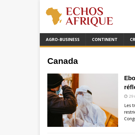
AGRO-BUSINESS
CONTINENT
C
Canada
Ebo
réf
29 
Les t
restr
Congo