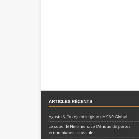
ARTICLES RÉCENTS
Agusto & Co rejoint le giron de S&P Global
Le super El Niño menace l’Afrique de pertes
économiques colossales