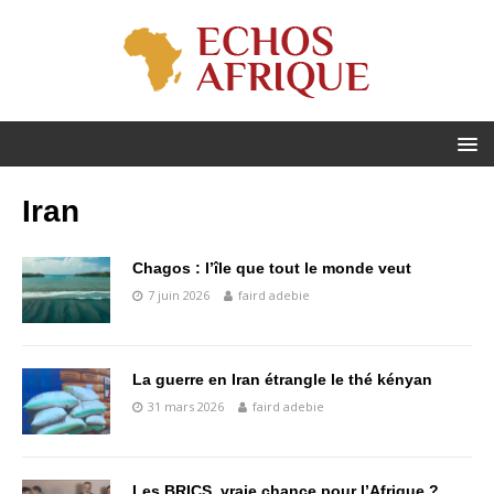
Iran
Chagos : l’île que tout le monde veut
7 juin 2026
faird adebie
La guerre en Iran étrangle le thé kényan
31 mars 2026
faird adebie
Les BRICS, vraie chance pour l’Afrique ?