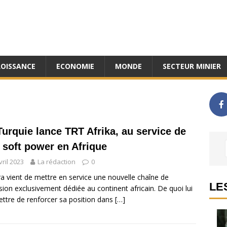
ROISSANCE
ECONOMIE
MONDE
SECTEUR MINIER
Turquie lance TRT Afrika, au service de
 soft power en Afrique
vril 2023
La rédaction
0
a vient de mettre en service une nouvelle chaîne de
LE
ision exclusivement dédiée au continent africain. De quoi lui
ttre de renforcer sa position dans
[…]