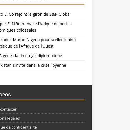
o & Co rejoint le giron de S&P Global
per El Niño menace l’Afrique de pertes
omiques colossales
zoduc Maroc-Nigéria pour sceller l’union
étique de l’Afrique de l’Ouest
Algérie : la fin du gel diplomatique
kistan s’invite dans la crise libyenne
ROPOS
contacter
ons légales
que de confidentialité