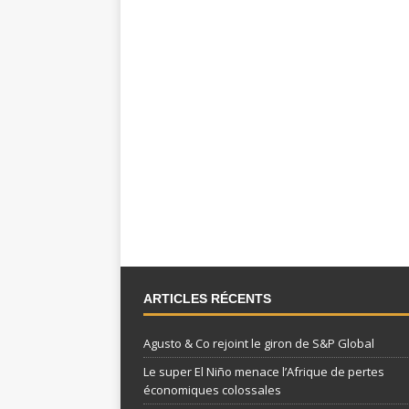
ARTICLES RÉCENTS
Agusto & Co rejoint le giron de S&P Global
Le super El Niño menace l’Afrique de pertes
économiques colossales