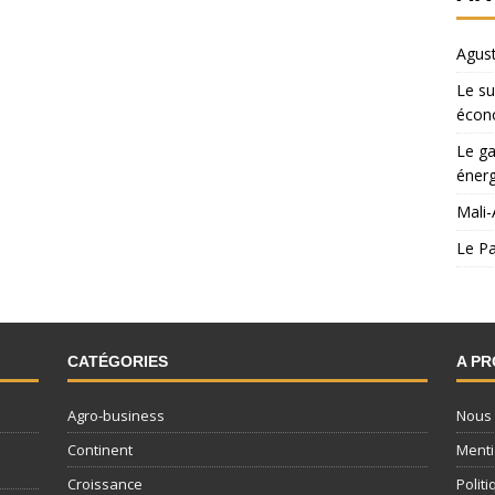
Agust
Le su
écon
Le ga
énerg
Mali-
Le Pa
CATÉGORIES
A P
Agro-business
Nous 
Continent
Menti
Croissance
Politi