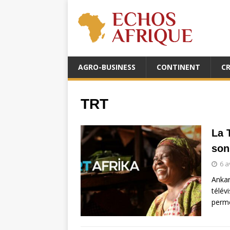
AGRO-BUSINESS
CONTINENT
C
TRT
La 
son
6 a
Ankar
télév
perme