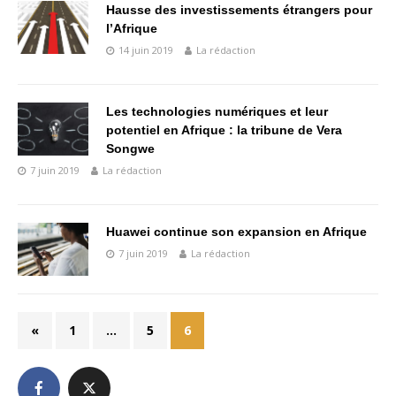
Hausse des investissements étrangers pour
l’Afrique
14 juin 2019
La rédaction
Les technologies numériques et leur
potentiel en Afrique : la tribune de Vera
Songwe
7 juin 2019
La rédaction
Huawei continue son expansion en Afrique
7 juin 2019
La rédaction
«
1
…
5
6