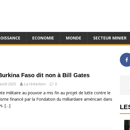
ROISSANCE
ECONOMIE
MONDE
SECTEUR MINIER
Burkina Faso dit non à Bill Gates
août 2025
La rédaction
0
nte militaire au pouvoir a mis fin au projet de lutte contre le
isme financé par la Fondation du milliardaire américain dans
ys.
[…]
LE