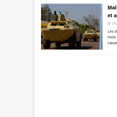
Mal
et 
28
Les d
mois 
caus