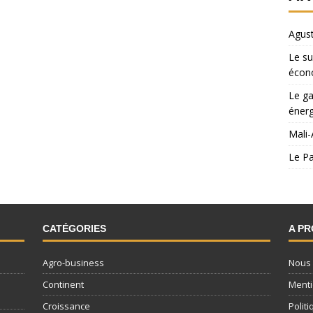
Agust
Le su
écon
Le ga
énerg
Mali-
Le Pa
CATÉGORIES
A P
Agro-business
Nous 
Continent
Menti
Croissance
Politi