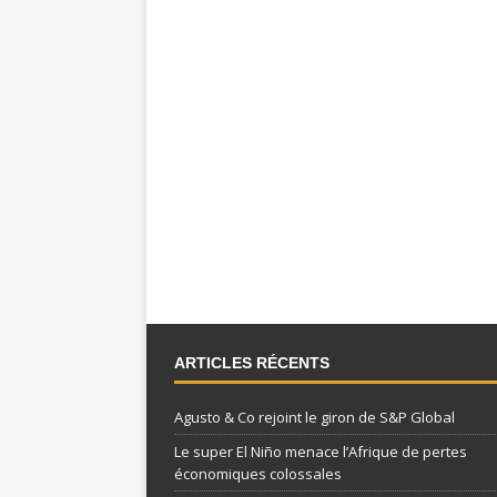
ARTICLES RÉCENTS
Agusto & Co rejoint le giron de S&P Global
Le super El Niño menace l’Afrique de pertes
économiques colossales