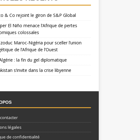
o & Co rejoint le giron de S&P Global
per El Niño menace l’Afrique de pertes
omiques colossales
zoduc Maroc-Nigéria pour sceller l’union
étique de l’Afrique de l’Ouest
Algérie : la fin du gel diplomatique
kistan s’invite dans la crise libyenne
ROPOS
contacter
ons légales
que de confidentialité