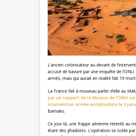
L’ancien colonisateur au-devant de l’interven
accusé de bavure par une enquête de l’ONU. 
armés, mais qui aurait en réalité fait 19 mort
La France fait à nouveau parler d’elle au Mal
par un rapport de la Mission de l’ONU sur 
intervention armée antijihadiste le 3 janv
Bamako.
Ce jour-là, une frappe aérienne retentit au m
étant des jihadistes. L’opération se solde pa