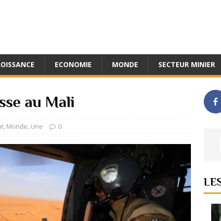
ROISSANCE
ECONOMIE
MONDE
SECTEUR MINIER
sse au Mali
nt
,
Monde
,
Une
0
LE