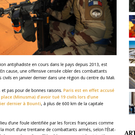
tion antijihadiste en cours dans le pays depuis 2013, est
En cause, une offensive censée cibler des combattants
s civils en janvier dernier dans une région du centre du Mali.
i, et pas pour de bonnes raisons.
Paris est en effet accusé
place (Minusma) d’avoir tué 19 civils lors d’une
ier dernier à Bounti
, à plus de 600 km de la capitale
ilieu d’une foule identifiée par les forces françaises comme
r la mort d’une trentaine de combattants armés, selon l’État-
AR