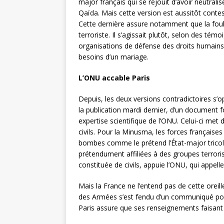
major français qui se réjouit d’avoir neutrali
Qaïda. Mais cette version est aussitôt conte
Cette dernière assure notamment que la foul
terroriste. Il s’agissait plutôt, selon des tém
organisations de défense des droits humain
besoins d’un mariage.
L’ONU accable Paris
Depuis, les deux versions contradictoires s’o
la publication mardi dernier, d’un document
expertise scientifique de l’ONU. Celui-ci met
civils. Pour la Minusma, les forces française
bombes comme le prétend l’État-major tricolo
prétendument affiliées à des groupes terroris
constituée de civils, appuie l’ONU, qui appelle 
Mais la France ne l’entend pas de cette oreill
des Armées s’est fendu d’un communiqué pour
Paris assure que ses renseignements faisant 