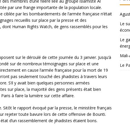
sé des membres d’une filière liée au groupe islamiste Al
stée par une frange importante de la population locale.
e ciblée par les bombardements de l’armée française n’était
Agust
oignages recueillis sur place par la presse et des
Le su
s, dont Human Rights Watch, de gens rassemblés pour les
écon
Le ga
énerg
Mali-
pposent sur le déroulé de cette journée du 3 janvier. Jusqu’à
 fondé sur de nombreux témoignages sur place et une
Le Pa
 directement en cause l’armée française pour la mort de 19
s n’ont pas seulement touché des jihadistes à travers leurs
re. S’il y avait bien quelques personnes armées
tes sur place, la majorité des gens présents était bien
Paris à faire la lumière sur cette affaire.
e. Sitôt le rapport évoqué par la presse, le ministère français
 rejeter toute bavure lors de cette offensive de Bounti.
état d’un rassemblement de jihadistes étaient bons.